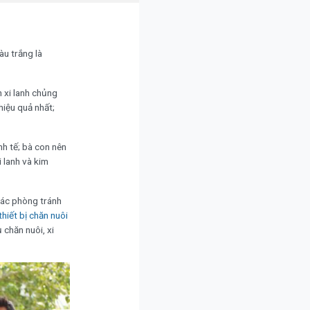
àu trắng là
h xi lanh chủng
iệu quả nhất;
nh tế; bà con nên
i lanh và kim
tác phòng tránh
thiết bị chăn nuôi
 chăn nuôi, xi