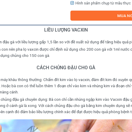
Hình sản phẩm chụp từ mẫu thực
MUA N
LIỀU LƯỢNG VACXIN
 đậu gà với liều lượng gấp 1,5 lần so với đề xuất sử dụng để tăng hiệu quả 
à con nên pha lọ vaxcin được chỉ định sử dụng cho 200 con gà với 1ml nước 
 dụng chủng cho 150 con gà.
CÁCH CHỦNG ĐẬU CHO GÀ
m máy khâu thông thường: Chấm đít kim vào lọ vacxin; đâm đít kim đó xuyên 
 Hoặc bà con có thể luồn thêm 1 đoạn chỉ vào kim và nhúng kim và đoạn chỉ v
màng cánh.
m chủng đậu gà chuyên dụng: Bà con chỉ cần nhúng ngập kim vào Vacxin đậu g
ng ở cánh gà là xong. Với cách chủng đậu cho gà bằng kim chuyên dụng sẽ r
 bên cạnh đó đảm bảo liều lượng chính xác để đạt được hiệu quả phòng bệnh t