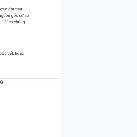
cxin đạt tiêu
 nguồn gốc cơ sở
ất. Cách chủng
ước cất; hoặc
NG