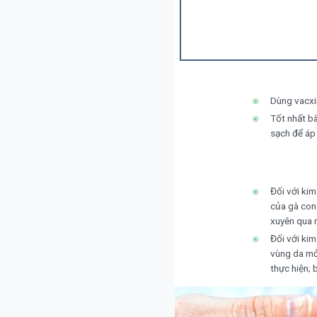
Dùng vacxin
Tốt nhất b
sạch để áp
Đối với ki
của gà con.
xuyên qua 
Đối với ki
vùng da mỏ
thực hiện;