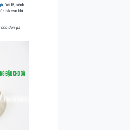
gà
. Bởi lẽ, bệnh
của bà con khi
 cho đàn gà