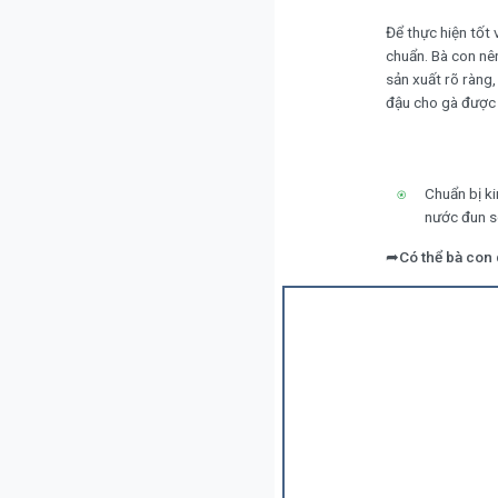
Để thực hiện tốt 
chuẩn. Bà con nê
sản xuất rõ ràng
đậu cho gà được 
Chuẩn bị k
nước đun s
➦
Có thể bà con