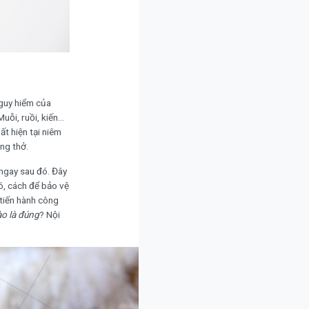
nguy hiểm của
uỗi, ruồi, kiến…
t hiện tại niêm
ng thở.
 ngay sau đó. Đây
đó, cách để bảo vệ
 tiến hành công
ào là đúng
? Nội