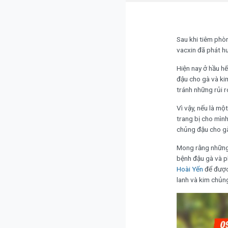
Sau khi tiêm phò
vacxin đã phát h
Hiện nay ở hầu hế
đậu cho gà và ki
tránh những rủi ro
Vì vậy, nếu là mộ
trang bị cho mình
chủng đậu cho g
Mong rằng những 
bệnh đậu gà và ph
Hoài Yến
để được
lanh và kim chủn