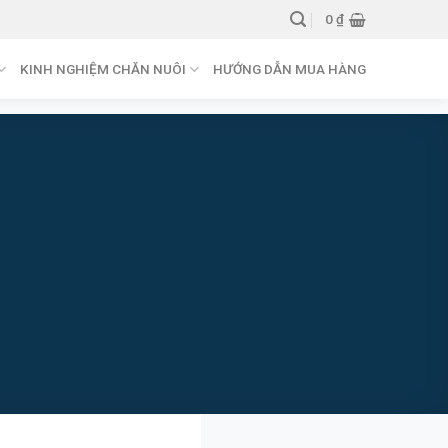
0
₫
KINH NGHIỆM CHĂN NUÔI
HƯỚNG DẪN MUA HÀNG