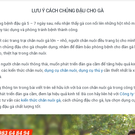
LƯU Ý CÁCH CHỦNG ĐẬU CHO GÀ
ng bệnh đậu gà 5 – 7 ngày sau; nếu nhận thấy gà con nổi lên những hột nhỏ m
uy tác dụng và phòng tránh bệnh thành công.
t các trang trại chăn nuôi gà lớn – nhỏ, người chăn nuôi đều trang bị cho mìn
m chủng đậu cho gà chuyên dụng; nhằm để đảm bảo phòng bệnh cho đàn gà h
, thiệt hại trong chăn nuôi.
t người chăn nuôi thông thái, muốn phát triển đàn gia cầm để tăng hiệu quả ki
 các kiến thức chăn nuôi,
dụng cụ chăn nuôi
,
dụng cụ thú y
cần thiết nhất là x
à.
thông tin trong bài viết trên sẽ hữu ích với bà con chăn nuôi gà trong công 
át triển đàn gia cầm, đem lại hiệu quả kinh tế. Bà con hãy liên hệ với
Công ty 
 tư vấn các
kiến thức chăn nuôi gà
, cách chủng đậu cho gà, lựa chọn dụng cụ
g đậu gà chất lượng tốt.