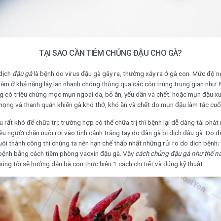
TẠI SAO CẦN TIÊM CHỦNG ĐẬU CHO GÀ?
dịch
đậu gà
là bệnh do virus đậu gà gây ra, thường xảy ra ở gà con. Mức độ 
ằm ở khả năng lây lan nhanh chóng thông qua các côn trùng trung gian như: M
g có triệu chứng mọc mụn ngoài da, bỏ ăn, yếu dần và chết; hoặc mụn đậu xuấ
họng và thanh quản khiến gà khó thở, khó ăn và chết do mụn đậu làm tắc cuố
u rất khó để chữa trị; trường hợp có thể chữa trị thì bệnh lại dễ dàng tái phát
hiều người chăn nuôi rơi vào tình cảnh trắng tay do đàn gà bị dịch đậu gà. Do 
ôi thành công thì chúng ta nên hạn chế thấp nhất những rủi ro do dịch bệnh;
bệnh bằng cách tiêm phòng vacxin đậu gà. Vậy
cách chủng đậu gà như thế n
úng tôi sẽ hướng dẫn bà con thực hiện 1 cách chi tiết và đúng kỹ thuật.