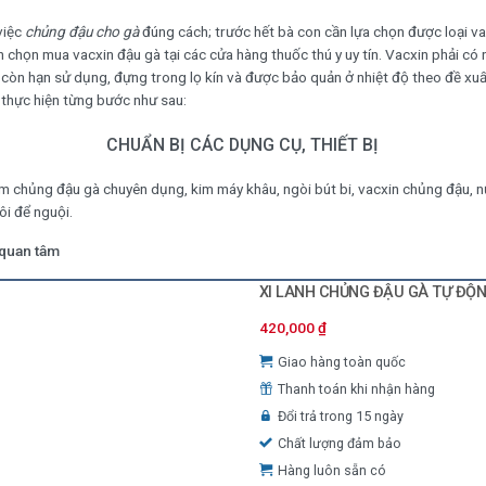
việc
chủng đậu cho gà
đúng cách; trước hết bà con cần lựa chọn được loại va
n chọn mua vacxin đậu gà tại các cửa hàng thuốc thú y uy tín. Vacxin phải có
, còn hạn sử dụng, đựng trong lọ kín và được bảo quản ở nhiệt độ theo đề xu
thực hiện từng bước như sau:
CHUẨN BỊ CÁC DỤNG CỤ, THIẾT BỊ
im chủng đậu gà chuyên dụng, kim máy khâu, ngòi bút bi, vacxin chủng đậu, n
ôi để nguội.
 quan tâm
XI LANH CHỦNG ĐẬU GÀ TỰ ĐỘ
420,000
₫
Giao hàng toàn quốc
Thanh toán khi nhận hàng
Đổi trả trong 15 ngày
Chất lượng đảm bảo
Hàng luôn sẵn có