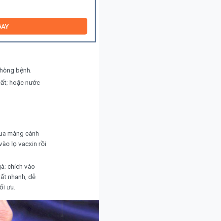
GAY
phòng bệnh.
cất; hoặc nước
qua màng cánh
ào lọ vacxin rồi
à; chích vào
ất nhanh, dễ
ối ưu.