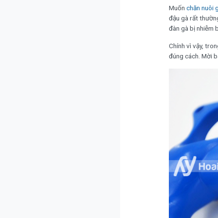
Muốn
chăn nuôi 
đậu gà rất thường
đàn gà bị nhiễm 
Chính vì vậy, tro
đúng cách. Mời b