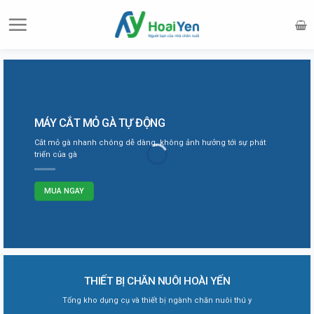
Skip
to
content
MÁY CẮT MỎ GÀ TỰ ĐỘNG
MÁNG NƯỚC CHO GÀ TỰ ĐỘNG
QUẠT HÚT TRANG TRẠI, VƯỜN ƯƠM
MÁNG ĂN CHO GÀ
Cắt mỏ gà nhanh chóng dễ dàng, không ảnh hưởng tới sự phát
Được làm từ chất liệu nhựa ABS rất bền, khó vỡ
Hàng chính hãng và được bảo hành lên đến 12 tháng
Tiết kiệm chi phí, giảm lượng thức ăn rơi vãi
triển của gà
MUA NGAY
MUA NGAY
MUA NGAY
MUA NGAY
THIẾT BỊ CHĂN NUÔI HOÀI YẾN
Tổng kho dụng cụ và thiết bị ngành chăn nuôi thú y