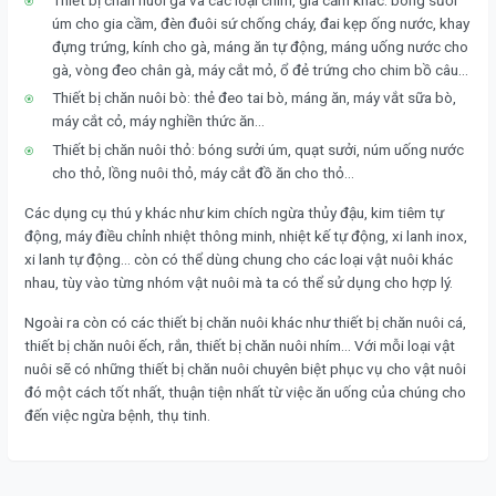
Thiết bị chăn nuôi gà và các loại chim, gia cầm khác: bóng sưởi
úm cho gia cầm, đèn đuôi sứ chống cháy, đai kẹp ống nước, khay
đựng trứng, kính cho gà, máng ăn tự động, máng uống nước cho
gà, vòng đeo chân gà, máy cắt mỏ, ổ đẻ trứng cho chim bồ câu…
Thiết bị chăn nuôi bò: thẻ đeo tai bò, máng ăn, máy vắt sữa bò,
máy cắt cỏ, máy nghiền thức ăn…
Thiết bị chăn nuôi thỏ: bóng sưởi úm, quạt sưởi, núm uống nước
cho thỏ, lồng nuôi thỏ, máy cắt đồ ăn cho thỏ…
Các dụng cụ thú y khác như kim chích ngừa thủy đậu, kim tiêm tự
động, máy điều chỉnh nhiệt thông minh, nhiệt kế tự động, xi lanh inox,
xi lanh tự động… còn có thể dùng chung cho các loại vật nuôi khác
nhau, tùy vào từng nhóm vật nuôi mà ta có thể sử dụng cho hợp lý.
Ngoài ra còn có các thiết bị chăn nuôi khác như thiết bị chăn nuôi cá,
thiết bị chăn nuôi ếch, rắn, thiết bị chăn nuôi nhím… Với mỗi loại vật
nuôi sẽ có những thiết bị chăn nuôi chuyên biệt phục vụ cho vật nuôi
đó một cách tốt nhất, thuận tiện nhất từ việc ăn uống của chúng cho
đến việc ngừa bệnh, thụ tinh.