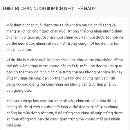
THIẾT BỊ CHĂN NUÔI GIÚP ÍCH NHƯ THẾ NÀO?
Mỗi thiết bị chăn nuôi được tạo ra đều nhằm mục đích rõ ràng và
mang lại lợi ích cho người chăn nuôi. Không thể phủ nhận những thiết
bị chăn nuôi giúp người chăn nuôi chăm sóc vật nuôi được tốt hơn và
có thể nuôi được nhiều vật nuôi hơn trong cùng một lúc đem lại lợi
nhuận cao hơn.
Ví dụ: khi bạn chăn nuôi lợn bạn cần núm uống nước cho chúng để có
thể tiết kiệm lượng nước không cần thiết bị mất. Thẻ đeo tai lợn giúp
bạn có thể theo dõi tình hình của từng con mà không bị nhầm lẫn hay
ống thụ tinh lợn giúp bạn có thể thụ tinh cho chúng một cách dễ
dàng với các giống lợn khác nhau mà không cần trực tiếp phải có
con giống đực.
Khi bạn nuôi gà hay các loại chim bồ câu, chim cút vào mùa đông
chúng rất dễ bị chết do thời tiết lạnh vì thế đèn sưởi sẽ giúp chúng
chống lại mùa đông tốt hơn, ổ đẻ trứng cho chim sẽ giúp trứng được
an toàn đồng thời bạn dễ dàng gom trứng mà không mất quá nhiều
thời gian.