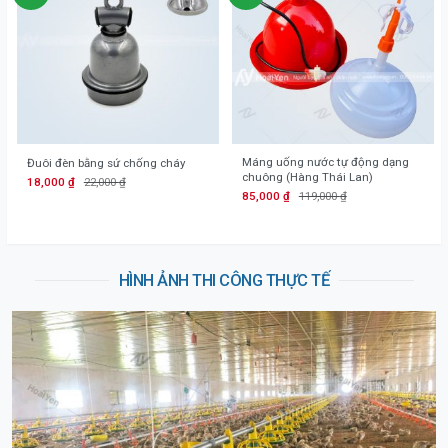
Máng uống nước tự động dạng
Đuôi đèn bằng sứ chống cháy
chuông (Hàng Thái Lan)
18,000
₫
22,000
₫
85,000
₫
119,000
₫
HÌNH ẢNH THI CÔNG THỰC TẾ