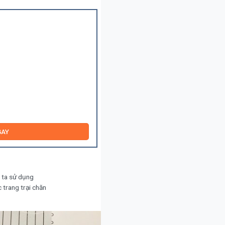
GAY
i ta sử dụng
c trang trại chăn