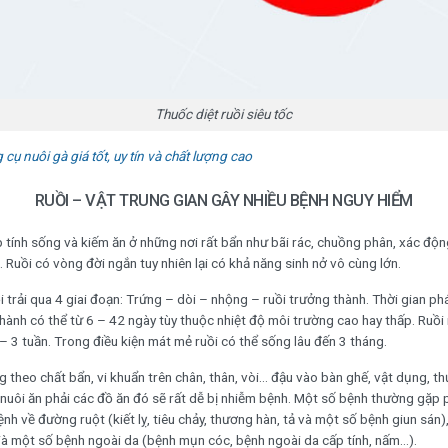
Thuốc diệt ruồi siêu tốc
cụ nuôi gà giá tốt, uy tín và chất lượng cao
RUỒI – VẬT TRUNG GIAN GÂY NHIỀU BỆNH NGUY HIỂM
ập tính sống và kiếm ăn ở những nơi rất bẩn như bãi rác, chuồng phân, xác độn
Ruồi có vòng đời ngắn tuy nhiên lại có khả năng sinh nở vô cùng lớn.
 trải qua 4 giai đoạn: Trứng – dòi – nhộng – ruồi trưởng thành. Thời gian phá
thành có thể từ 6 – 42 ngày tùy thuộc nhiệt độ môi trường cao hay thấp. Ruồi
– 3 tuần. Trong điều kiện mát mẻ ruồi có thể sống lâu đến 3 tháng.
theo chất bẩn, vi khuẩn trên chân, thân, vòi… đậu vào bàn ghế, vật dụng, th
 nuôi ăn phải các đồ ăn đó sẽ rất dễ bị nhiễm bệnh. Một số bệnh thường gặp p
ệnh về đường ruột (kiết lỵ, tiêu chảy, thương hàn, tả và một số bệnh giun sán
à một số bệnh ngoài da (bệnh mụn cóc, bệnh ngoài da cấp tính, nấm…).