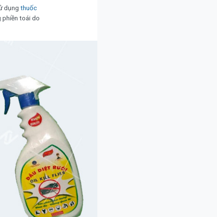
 sử dụng
thuốc
 phiền toái do