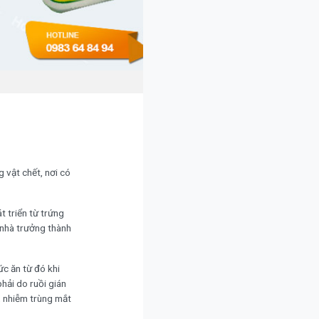
g vật chết, nơi có
t triển từ trứng
 nhà trưởng thành
ức ăn từ đó khi
hải do ruồi gián
), nhiễm trùng mắt