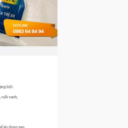
ạng bột.
 ruồi xanh,
thể áp dụng sao