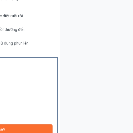
 diệt ruồi rồi
uồi thường đến.
 sử dụng phun lên
GAY