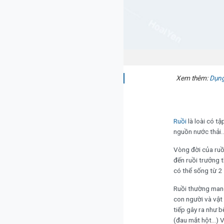
Xem thêm:
Dụng 
Ruồi
là loài có t
nguồn nước thải… 
Vòng đời của ruồi
đến ruồi trưởng 
có thể sống từ 2 
Ruồi thường mang 
con người và vật
tiếp gây ra như b
(đau mắt hột…) V