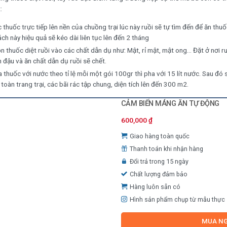
:
 thuốc trực tiếp lên nền của chuồng trại lúc này ruồi sẽ tự tìm đến để ăn thuốc
ách này hiệu quả sẽ kéo dài liên tục lên đến 2 tháng
n thuốc diệt ruồi vào các chất dẫn dụ như: Mật, rỉ mật, mật ong… Đặt ở nơi r
n đậu và ăn chất dẫn dụ ruồi sẽ chết.
 thuốc với nước theo tỉ lệ mỗi một gói 100gr thì pha với 15 lít nước. Sau đó
toàn trang trại, các bãi rác tập chung, diện tích lên đến 300 m2.
CẢM BIẾN MÁNG ĂN TỰ ĐỘNG
600,000
₫
Giao hàng toàn quốc
Thanh toán khi nhận hàng
Đổi trả trong 15 ngày
Chất lượng đảm bảo
Hàng luôn sẵn có
Hình sản phẩm chụp từ mẫu thực
MUA N