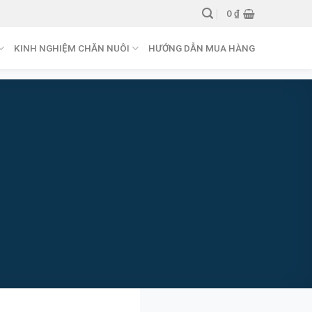
0
₫
KINH NGHIỆM CHĂN NUÔI
HƯỚNG DẪN MUA HÀNG