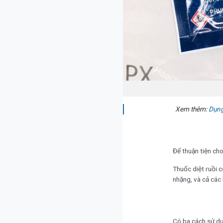
Xem thêm:
Dụng
Để thuận tiện ch
Thuốc diệt ruồi c
nhặng, và cả các 
Có ba cách sử dụ