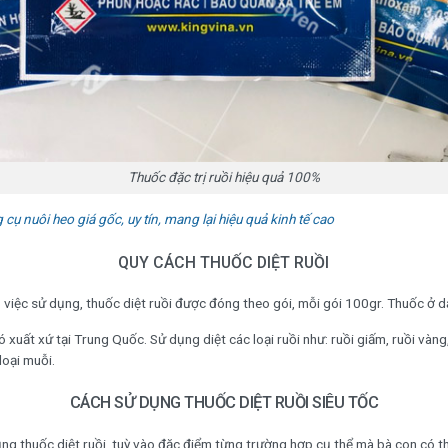
Thuốc đặc trị ruồi hiệu quả 100%
 cụ nuôi heo giá gốc, uy tín, mang lại hiệu quả kinh tế cao
QUY CÁCH THUỐC DIỆT RUỒI
o việc sử dụng, thuốc diệt ruồi được đóng theo gói, mỗi gói 100gr. Thuốc ở d
ó xuất xứ tại Trung Quốc. Sử dụng diệt các loại ruồi như: ruồi giấm, ruồi vàng,
loại muỗi.
CÁCH SỬ DỤNG THUỐC DIỆT RUỒI SIÊU TỐC
ng thuốc diệt ruồi, tuỳ vào đặc điểm từng trường hợp cụ thể mà bà con có 