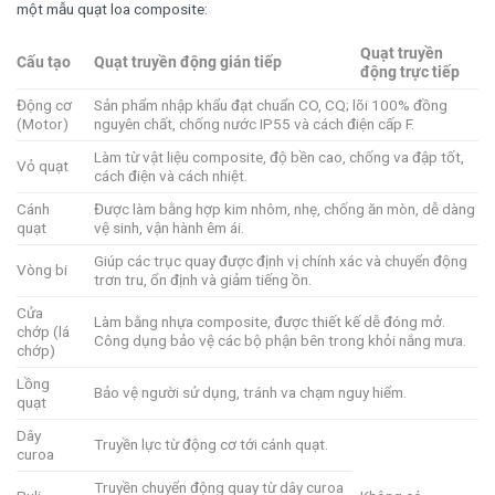
một mẫu quạt loa composite:
Quạt truyền
Cấu tạo
Quạt truyền động gián tiếp
động trực tiếp
Động cơ
Sản phẩm nhập khẩu đạt chuẩn CO, CQ; lõi 100% đồng
(Motor)
nguyên chất, chống nước IP55 và cách điện cấp F.
Làm từ vật liệu composite, độ bền cao, chống va đập tốt,
Vỏ quạt
cách điện và cách nhiệt.
Cánh
Được làm bằng hợp kim nhôm, nhẹ, chống ăn mòn, dễ dàng
quạt
vệ sinh, vận hành êm ái.
Giúp các trục quay được định vị chính xác và chuyển động
Vòng bi
trơn tru, ổn định và giảm tiếng ồn.
Cửa
Làm bằng nhựa composite, được thiết kế dễ đóng mở.
chớp (lá
Công dụng bảo vệ các bộ phận bên trong khỏi nắng mưa.
chớp)
Lồng
Bảo vệ người sử dụng, tránh va chạm nguy hiểm.
quạt
Dây
Truyền lực từ động cơ tới cánh quạt.
curoa
Truyền chuyển động quay từ dây curoa