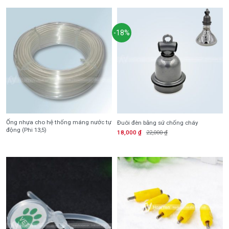
-18%
Ống nhựa cho hệ thống máng nước tự
Đuôi đèn bằng sứ chống cháy
động (Phi 13,5)
18,000
₫
22,000
₫