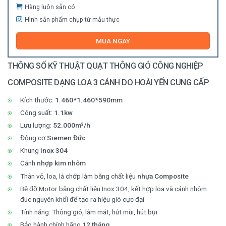
Hàng luôn sẵn có
Hình sản phẩm chụp từ mẫu thực
MUA NGAY
THÔNG SỐ KỸ THUẬT QUẠT THÔNG GIÓ CÔNG NGHIỆP
COMPOSITE DẠNG LOA 3 CÁNH DO HOÀI YẾN CUNG CẤP
Kích thước:
1.460*1.460*590mm
Công suất:
1.1kw
Lưu lượng:
52.000m³/h
Động cơ
Siemen Đức
Khung
inox 304
Cánh
nhợp kim nhôm
Thân vỏ, loa, lá chớp làm bằng chất liệu
nhựa Composite
Bệ đỡ Motor bằng chất liệu Inox 304, kết hợp loa và cánh nhôm
đúc nguyên khối để tạo ra hiệu gió cực đại
Tính năng: Thông gió, làm mát, hút mùi, hút bụi.
Bảo hành chính hãng
12 tháng