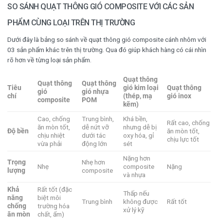
SO SÁNH QUẠT THÔNG GIÓ COMPOSITE VỚI CÁC SẢN
PHẨM CÙNG LOẠI TRÊN THỊ TRƯỜNG
Dưới đây là bảng so sánh về quạt thông gió composite cánh nhôm với
03 sản phẩm khác trên thị trường. Qua đó giúp khách hàng có cái nhìn
rõ hơn về từng loại sản phẩm.
Quạt thông
Quạt thông
Quạt thông
Tiêu
gió kim loại
Quạt thông
gió
gió nhựa
chí
(thép, mạ
gió inox
composite
POM
kẽm)
Cao, chống
Trung bình,
Khá bền,
Rất cao, chống
ăn mòn tốt,
dễ nứt vỡ
nhưng dễ bị
Độ bền
ăn mòn tốt,
chịu nhiệt
dưới tác
oxy hóa, gỉ
chịu lực tốt
vừa phải
động lớn
sét
Nặng hơn
Trọng
Nhẹ hơn
Nhẹ
composite
Nặng
lượng
composite
và nhựa
Khả
Rất tốt (đặc
Thấp nếu
năng
biệt môi
Trung bình
không được
Rất tốt
chống
trường hóa
xử lý kỹ
ăn mòn
chất, ẩm)