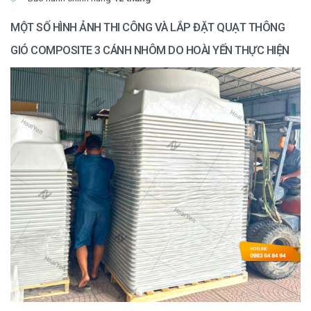
MỘT SỐ HÌNH ẢNH THI CÔNG VÀ LẮP ĐẶT QUẠT THÔNG
GIÓ COMPOSITE 3 CÁNH NHÔM DO HOÀI YẾN THỰC HIỆN