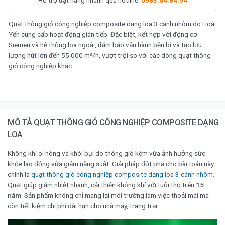
Hỗ trợ đặt hàng nhanh qua hotline:
0983.64.84.94
Quạt thông gió công nghiệp composite dạng loa 3 cánh nhôm do Hoài
Yến cung cấp hoạt động gián tiếp. Đặc biệt, kết hợp với động cơ
Siemen và hệ thống loa ngoài, đảm bảo vận hành bền bỉ và tạo lưu
lượng hút lớn đến 55.000 m³/h, vượt trội so với các dòng quạt thông
gió công nghiệp khác.
MÔ TẢ QUẠT THÔNG GIÓ CÔNG NGHIỆP COMPOSITE DẠNG
LOA
Không khí oi nóng và khói bụi do thông gió kém vừa ảnh hưởng sức
khỏe lao động vừa giảm năng suất. Giải pháp đột phá cho bài toán này
chính là
quạt thông gió công nghiệp composite dạng loa 3 cánh nhôm
.
Quạt giúp giảm nhiệt nhanh, cải thiện không khí với tuổi thọ trên
15
năm
. Sản phẩm không chỉ mang lại môi trường làm việc thoải mái mà
còn tiết kiệm chi phí dài hạn cho nhà máy, trang trại.