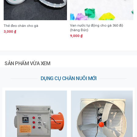
Van nước tự động cho gà 360 độ
Thẻ đeo chân cho gà
(hàng Đức)
3,000
₫
9,000
₫
SẢN PHẤM VỪA XEM
DỤNG CỤ CHĂN NUÔI MỚI