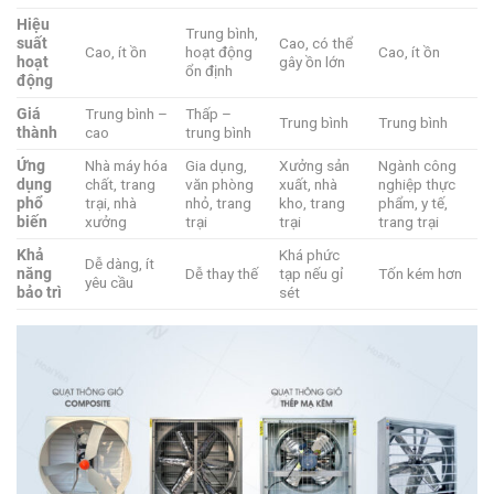
Hiệu
Trung bình,
suất
Cao, có thể
Cao, ít ồn
hoạt động
Cao, ít ồn
hoạt
gây ồn lớn
ổn định
động
Giá
Trung bình –
Thấp –
Trung bình
Trung bình
thành
cao
trung bình
Ứng
Nhà máy hóa
Gia dụng,
Xưởng sản
Ngành công
dụng
chất, trang
văn phòng
xuất, nhà
nghiệp thực
phổ
trại, nhà
nhỏ, trang
kho, trang
phẩm, y tế,
biến
xưởng
trại
trại
trang trại
Khả
Khá phức
Dễ dàng, ít
năng
Dễ thay thế
tạp nếu gỉ
Tốn kém hơn
yêu cầu
bảo trì
sét