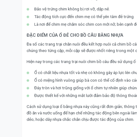
Bảo vệ trứng chim không bị rơi vỡ, dập nẻ.
Tác động tích cực đến chim mẹ có thể yên tâm đẻ trứng.
Là nơi để chim mẹ chăm sóc chim con mới nở; bên cạnh đó
ĐẶC ĐIỂM CỦA Ổ ĐẺ CHO BỒ CÂU BẰNG NHỰA
Đa số các trang trại chăn nuôi đều kết hợp nuôi cả chim bồ câ
chúng theo từng cặp, mỗi cặp sẽ được nhốt riêng trong một c
Hiện nay trong các trang trại nuôi chim bồ câu đều sử dụng ổ
Ổ có chất liệu nhựa tốt và nhẹ có không gây áp lực lên c
Ổ có miệng hình vuông giúp bà con có thể cố định vào c
Đáy tròn và hơi trũng giống với ổ chim tự nhiên giúp chú
Được thiết kế với những mắt lưới đảm bảo độ thông thoá
Cách sử dụng loại ổ bằng nhựa này cũng rất đơn giản; thông 
đồ ăn và nước uống để hạn chế những tác động bên ngoài làm
dẻo; hoặc dây nhựa chắc chắn chịu được tác động của chim.