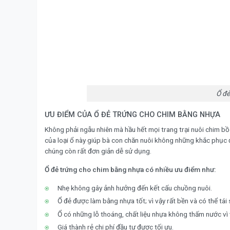
Ổ đẻ
ƯU ĐIỂM CỦA Ổ ĐẺ TRỨNG CHO CHIM BẰNG NHỰA
Không phải ngẫu nhiên mà hầu hết mọi trang trại nuôi chim b
của loại ổ này giúp bà con chăn nuôi không những khắc phụ
chúng còn rất đơn giản dễ sử dụng.
Ổ đẻ trứng cho chim bằng nhựa có nhiều ưu điểm như:
Nhẹ không gây ảnh hưởng đến kết cấu chuồng nuôi.
Ổ đẻ được làm bằng nhựa tốt; vì vậy rất bền và có thể tái 
Ổ có những lỗ thoáng, chất liệu nhựa không thấm nước vì v
Giá thành rẻ chi phí đầu tư được tối ưu.