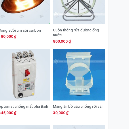
Cuộn thông rửa đường ống
Bóng sưởi úm sợi carbon
nước
180,000
₫
800,000
₫
Aptomat chống mất pha Baili
Máng ăn bồ câu chống rơi vãi
345,000
₫
30,000
₫