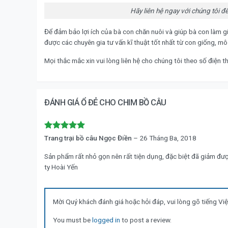
Hãy liên hệ ngay với chúng tôi đ
Để đảm bảo lợi ích của bà con chăn nuôi và giúp bà con làm gi
được các chuyên gia tư vấn kĩ thuật tốt nhất từ con giống, mô
Mọi thắc mắc xin vui lòng liên hệ cho chúng tôi theo số điện t
ĐÁNH GIÁ Ổ ĐẺ CHO CHIM BỒ CÂU
Được xếp
Trang trại bồ câu Ngọc Điền
–
26 Tháng Ba, 2018
hạng
5
5
sao
Sản phẩm rất nhỏ gọn nên rất tiện dụng, đặc biệt đã giảm được 
ty Hoài Yến
Mời Quý khách đánh giá hoặc hỏi đáp, vui lòng gõ tiếng Vi
You must be
logged in
to post a review.