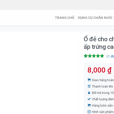
TRANG CHỦ
DỤNG CỤ CHĂN NUÔI
Ổ đẻ cho c
ấp trứng c
(
1
đá
5.00
1
trên 5
dựa trên
8,000
₫
đánh giá
Giao hàng toà
Thanh toán khi
Đổi trả trong 1
Chất lượng đả
Hàng luôn sẵn
Hình sản phẩm