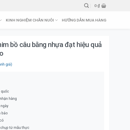
0
₫
KINH NGHIỆM CHĂN NUÔI
HƯỚNG DẪN MUA HÀNG
him bồ câu bằng nhựa đạt hiệu quả
ao
nh giá)
n quốc
 nhận hàng
5 ngày
m bảo
 có
 chụp từ mẫu thực