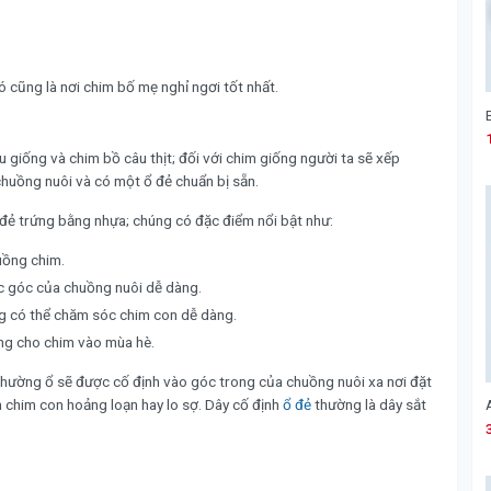
 cũng là nơi chim bố mẹ nghỉ ngơi tốt nhất.
u giống và chim bồ câu thịt; đối với chim giống người ta sẽ xếp
huồng nuôi và có một ổ đẻ chuẩn bị sẵn.
 đẻ trứng bằng nhựa; chúng có đặc điểm nổi bật như:
huồng chim.
ác góc của chuồng nuôi dễ dàng.
ng có thể chăm sóc chim con dễ dàng.
ng cho chim vào mùa hè.
thường ổ sẽ được cố định vào góc trong của chuồng nuôi xa nơi đặt
 chim con hoảng loạn hay lo sợ. Dây cố định
ổ đẻ
thường là dây sắt