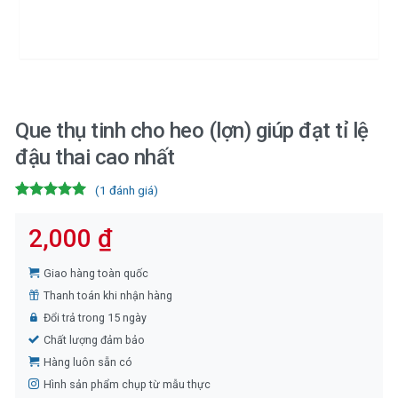
Que thụ tinh cho heo (lợn) giúp đạt tỉ lệ
đậu thai cao nhất
(
1
đánh giá)
5.00
1
trên 5
dựa trên
2,000
₫
đánh giá
Giao hàng toàn quốc
Thanh toán khi nhận hàng
Đổi trả trong 15 ngày
Chất lượng đảm bảo
Hàng luôn sẵn có
Hình sản phẩm chụp từ mẫu thực