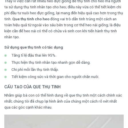
Thay vì việc cần rất nhiều heo đực giống để thụ tinh cho heo mà người
ta sử dụng thụ tinh nhân tạo cho heo; điều này vừa có thể tiết kiệm chi
phí đầu tư nuôi heo đực giống, lại mang đến hiệu quả cao hơn trong thụ
tinh.
Que thụ tinh cho heo
đóng vai trò dẫn tinh trùng một cách an
toàn hiệu quả từ ngoài vào sâu bên trong cơ thể heo nái giống; là điệu
kiện cần để heo nái có thể có chửa và sinh con khi tiến hành thụ tinh
nhân tạo.
Sử dụng que thụ tinh có tác dụng
Tăng tỉ lệ đậu thai lên 95%.
Thực hiện thụ tinh nhân tạo nhanh gọn dễ dàng.
Chi phí mỗi lần thụ tinh thấp.
Tiết kiệm công sức và thời gian cho người chăn nuôi.
CẤU TẠO CỦA QUE THỤ TINH
Nhằm giúp bà con có thể hình dung về que thụ tinh một cách chính xác
nhất; chúng tôi đã chụp lại hình ảnh của chúng một cách rõ nét nhất
qua các góc cạnh khác nhau.