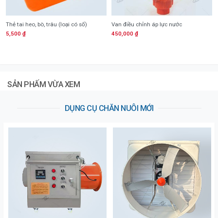
Thẻ tai heo, bò, trâu (loại có số)
Van điều chỉnh áp lực nước
5,500
₫
450,000
₫
SẢN PHẤM VỪA XEM
DỤNG CỤ CHĂN NUÔI MỚI