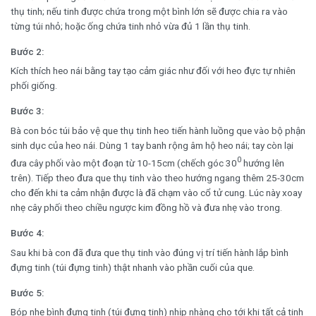
thụ tinh; nếu tinh được chứa trong một bình lớn sẽ được chia ra vào
từng túi nhỏ; hoặc ống chứa tinh nhỏ vừa đủ 1 lần thụ tinh.
Bước 2:
Kích thích heo nái bằng tay tạo cảm giác như đối với heo đực tự nhiên
phối giống.
Bước 3:
Bà con bóc túi bảo vệ que thụ tinh heo tiến hành luồng que vào bộ phận
sinh dục của heo nái. Dùng 1 tay banh rộng âm hộ heo nái; tay còn lại
0
đưa cây phối vào một đoạn từ 10-15cm (chếch góc 30
hướng lên
trên). Tiếp theo đưa que thụ tinh vào theo hướng ngang thêm 25-30cm
cho đến khi ta cảm nhận được là đã chạm vào cổ tử cung. Lúc này xoay
nhẹ cây phối theo chiều ngược kim đồng hồ và đưa nhẹ vào trong.
Bước 4:
Sau khi bà con đã đưa que thụ tinh vào đúng vị trí tiến hành lắp bình
đựng tinh (túi đựng tinh) thật nhanh vào phần cuối của que.
Bước 5:
Bóp nhẹ bình đựng tinh (túi đựng tinh) nhịp nhàng cho tới khi tất cả tinh