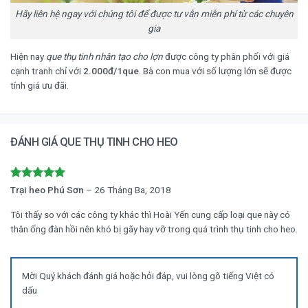
Hãy liên hệ ngay với chúng tôi để được tư vẫn miễn phí từ các chuyên
gia
Hiện nay
que thụ tinh nhân tạo cho lợn
được công ty phân phối với giá
cạnh tranh chỉ với
2.000đ/1que
. Bà con mua với số lượng lớn sẽ được
tính giá ưu đãi.
ĐÁNH GIÁ QUE THỤ TINH CHO HEO
Được xếp
Trại heo Phú Sơn
–
26 Tháng Ba, 2018
hạng
5
5
sao
Tôi thấy so với các công ty khác thì Hoài Yến cung cấp loại que này có
thân ống đàn hồi nên khó bị gãy hay vỡ trong quá trình thụ tinh cho heo.
Mời Quý khách đánh giá hoặc hỏi đáp, vui lòng gõ tiếng Việt có
dấu